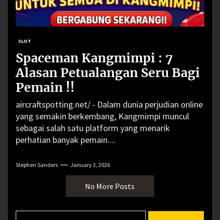
SLOT
Spaceman Kangmimpi : 7
Alasan Petualangan Seru Bagi
Pemain !!
aircraftspotting.net/ - Dalam dunia perjudian online
yang semakin berkembang, Kangmimpi muncul
sebagai salah satu platform yang menarik
perhatian banyak pemain....
Stephen Sanders
January 3, 2026
No More Posts
S