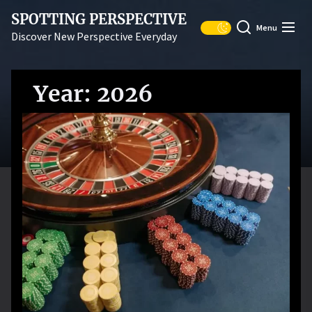
Skip
SPOTTING PERSPECTIVE
to
Menu
Discover New Perspective Everyday
the
content
Year:
2026