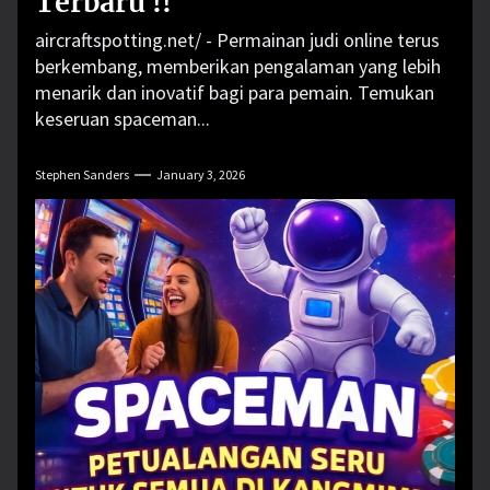
Terbaru !!
aircraftspotting.net/ - Permainan judi online terus
berkembang, memberikan pengalaman yang lebih
menarik dan inovatif bagi para pemain. Temukan
keseruan spaceman...
Stephen Sanders
January 3, 2026