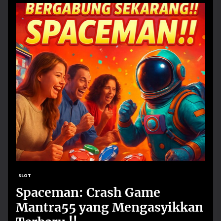
SLOT
Spaceman: Crash Game
Mantra55 yang Mengasyikkan