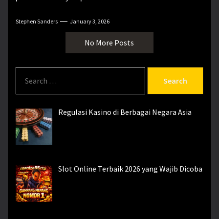
Stephen Sanders
January 3, 2026
No More Posts
S
e
a
r
Regulasi Kasino di Berbagai Negara Asia
c
h
f
o
r
Slot Online Terbaik 2026 yang Wajib Dicoba
: