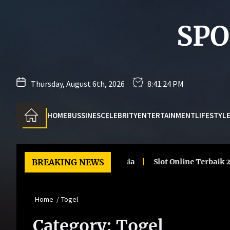
Skip
to
SPO
the
content
Thursday, August 6th, 2026
8:41:24 PM
HOME
BUSSINES
CELEBRITY
ENTERTAINMENT
LIFESTYL
 Kasino di Berbagai Negara Asia
BREAKING NEWS
Slot Online Terbaik 2026 
Home
Togel
Category:
Togel