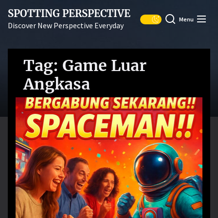
Skip
SPOTTING PERSPECTIVE
to
Menu
Discover New Perspective Everyday
the
content
Tag:
Game Luar
Angkasa