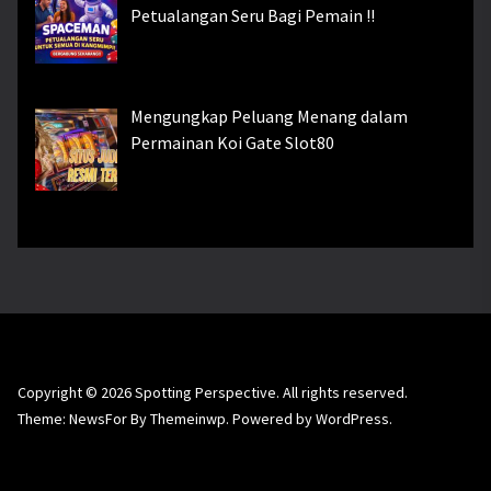
Petualangan Seru Bagi Pemain !!
Mengungkap Peluang Menang dalam
Permainan Koi Gate Slot80
Copyright © 2026
Spotting Perspective.
All rights reserved.
Theme: NewsFor By
Themeinwp.
Powered by
WordPress.