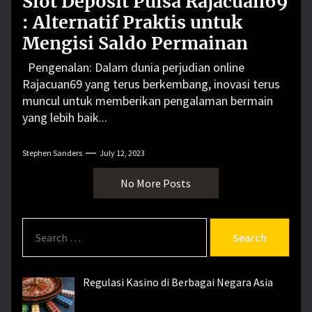
Slot Deposit Pulsa Rajacuan69
: Alternatif Praktis untuk
Mengisi Saldo Permainan
Pengenalan: Dalam dunia perjudian online
Rajacuan69 yang terus berkembang, inovasi terus
muncul untuk memberikan pengalaman bermain
yang lebih baik...
Stephen Sanders
July 12, 2023
No More Posts
S
e
a
r
Regulasi Kasino di Berbagai Negara Asia
c
h